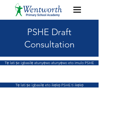
PSHE Draft
Consultation
Tẹ lati ṣe igbasilẹ atunyẹwo atunyẹwo eto imulo PSHE
Tẹ lati ṣe igbasilẹ eto ikẹkọ PSHE ti ikẹkọ