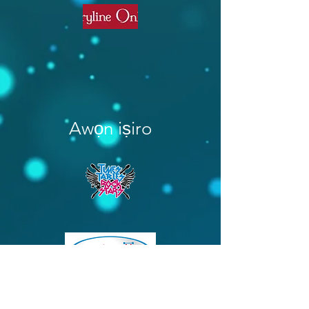
Awọn iṣiro