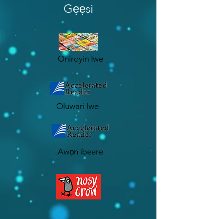
Gẹẹsi
Oniroyin Iwe
Oluwari Iwe
Awọn ibeere