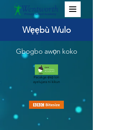
Wẹẹbù Wulo
Gbogbo awọn koko
Pacakge ẹkọ lori
ayelujara ni kikun