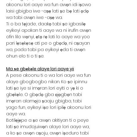
akoonu lori aaye wa fun awọn idi iṣowo
laisi gbigba iwe -aṣẹ lati ṣe bẹ lati ọdọ
wa tabi awọn iwe -aṣẹ wa.
Ti o ba tẹjade, daakọ tabi ṣe igbasilẹ
eyikeyi apakan ti aaye wa ni irufin awọn
ofin lilo wọnyi, ẹtọ rẹ lati lo aaye wa yoo
pari lẹsẹkẹsẹ ati pe o gbọdọ, ni aṣayan
wa, pada tabi pa eyikeyi ẹda ti awọn
ohun elo ti o ti ṣe.
Ma ṣe gbẹkẹle alaye lori aaye yii
A pese akoonu ti o wa lori aaye wa fun
alaye gbogbogbo nikan. Ko ṣe ipinnu
lati ṣe iye si imọran lori eyiti o yẹ ki o
gbẹkẹle. O gbọdọ gba ọjọgbọn tabi
imọran alamọja ṣaaju gbigba, tabi
yago fun, eyikeyi iṣe lori ipilẹ akoonu lori
aaye wa.
Botilẹjẹpe a ṣe awọn akitiyan ti o peye
lati ṣe imudojuiwọn alaye lori aaye wa,
a ko ṣe awọn aṣoju, awọn iṣeduro tabi