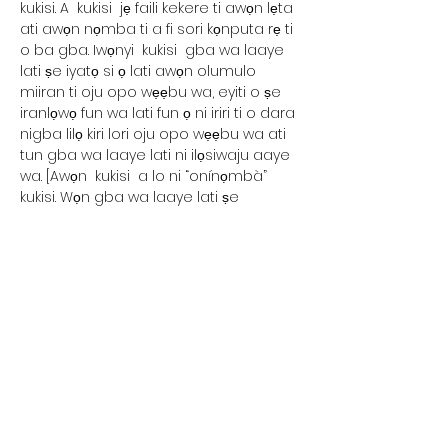
kukisi. A kukisi jẹ faili kekere ti awọn lẹta
ati awọn nọmba ti a fi sori kọnputa rẹ ti
o ba gba. Iwọnyi kukisi gba wa laaye
lati ṣe iyatọ si ọ lati awọn olumulo
miiran ti oju opo wẹẹbu wa, eyiti o ṣe
iranlọwọ fun wa lati fun ọ ni iriri ti o dara
nigba lilọ kiri lori oju opo wẹẹbu wa ati
tun gba wa laaye lati ni ilọsiwaju aaye
wa. [Awọn kukisi a lo ni “onínọmbà”
kukisi. Wọn gba wa laaye lati ṣe
idanimọ ati ka nọmba awọn alejo ati
lati rii bi awọn alejo ṣe n yi kaakiri aaye
naa nigba ti wọn nlo. Eyi ṣe iranlọwọ fun
wa lati ni ilọsiwaju ọna oju opo wẹẹbu
wa, fun apẹẹrẹ nipa idaniloju pe awọn
olumulo n wa ohun ti wọn n wa ni
irọrun.] [A ko pin alaye naa kukisi gba
pẹlu eyikeyi ẹgbẹ kẹta.]
Kukisi Afihan
Oju opo wẹẹbu wa nlo awọn kuki lati ṣe