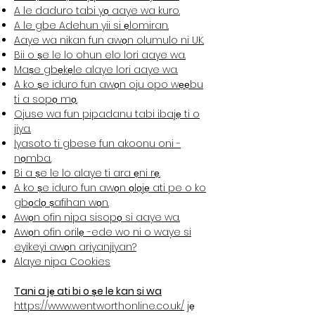
A le daduro tabi yọ aaye wa kuro.
A le gbe Adehun yii si ẹlomiran.
Aaye wa nikan fun awọn olumulo ni UK.
Bii o ṣe le lo ohun elo lori aaye wa.
Maṣe gbẹkẹle alaye lori aaye wa.
A ko ṣe iduro fun awọn oju opo wẹẹbu
ti a sopọ mọ.
Ojuse wa fun pipadanu tabi ibajẹ ti o
jiya.
Iyasoto ti gbese fun akoonu oni -
nọmba.
Bi a ṣe le lo alaye ti ara ẹni rẹ.
A ko ṣe iduro fun awọn ọlọjẹ ati pe o ko
gbọdọ ṣafihan wọn.
Awọn ofin nipa sisopọ si aaye wa.
Awọn ofin orilẹ -ede wo ni o waye si
eyikeyi awọn ariyanjiyan?
Alaye nipa Cookies
Tani a jẹ ati bi o ṣe le kan si wa
https://www.wentworthonline.co.uk/
jẹ