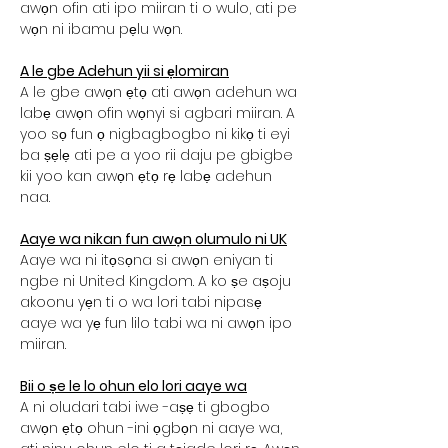
awọn ofin ati ipo miiran ti o wulo, ati pe
wọn ni ibamu pẹlu wọn.
A le gbe Adehun yii si ẹlomiran
A le gbe awọn ẹtọ ati awọn adehun wa
labẹ awọn ofin wọnyi si agbari miiran. A
yoo sọ fun ọ nigbagbogbo ni kikọ ti eyi
ba ṣẹlẹ ati pe a yoo rii daju pe gbigbe
kii yoo kan awọn ẹtọ rẹ labẹ adehun
naa.
Aaye wa nikan fun awọn olumulo ni UK
Aaye wa ni itọsọna si awọn eniyan ti
ngbe ni United Kingdom. A ko ṣe aṣoju
akoonu yẹn ti o wa lori tabi nipasẹ
aaye wa yẹ fun lilo tabi wa ni awọn ipo
miiran.
Bii o ṣe le lo ohun elo lori aaye wa
A ni oludari tabi iwe -aṣẹ ti gbogbo
awọn ẹtọ ohun -ini ọgbọn ni aaye wa,