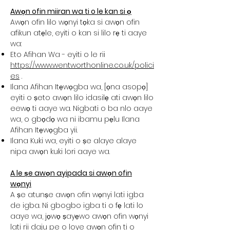
Awọn ofin miiran wa ti o le kan si ọ
Awọn ofin lilo wọnyi tọka si awọn ofin
afikun atẹle, eyiti o kan si lilo rẹ ti aaye
wa:
Eto Afihan Wa - eyiti o le rii
https://www.wentworthonline.co.uk/polici
es
.
Ilana Afihan Itẹwọgba wa, [ọna asopọ]
eyiti o ṣeto awọn lilo idasilẹ ati awọn lilo
eewọ ti aaye wa. Nigbati o ba nlo aaye
wa, o gbọdọ wa ni ibamu pẹlu Ilana
Afihan Itẹwọgba yii.
Ilana Kuki wa, eyiti o ṣe alaye alaye
nipa awọn kuki lori aaye wa.
A le ṣe awọn ayipada si awọn ofin
wọnyi
A ṣe atunṣe awọn ofin wọnyi lati igba
de igba. Ni gbogbo igba ti o fẹ lati lo
aaye wa, jọwọ ṣayẹwo awọn ofin wọnyi
lati rii daju pe o loye awọn ofin ti o