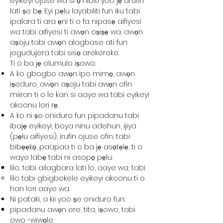
eyikeyi ojuse wa si ọ nibiti yoo jẹ arufin
lati ṣe bẹ. Eyi pẹlu layabiliti fun iku tabi
ipalara ti ara ẹni ti o fa nipasẹ aifiyesi
wa tabi aifiyesi ti awọn oṣiṣẹ wa, awọn
aṣoju tabi awọn alagbase ati fun
jegudujera tabi sisọ arekereke.
Ti o ba jẹ olumulo iṣowo:
A ko gbogbo awọn ipo mimọ, awọn
iṣeduro, awọn aṣoju tabi awọn ofin
miiran ti o le kan si aaye wa tabi eyikeyi
akoonu lori rẹ.
A ko ni ṣe oniduro fun pipadanu tabi
ibajẹ eyikeyi, boya ninu adehun, ijiya
(pẹlu aifiyesi), irufin ojuse ofin, tabi
bibẹẹkọ, paapaa ti o ba jẹ asọtẹlẹ, ti o
waye labẹ tabi ni asopọ pẹlu:
lilo, tabi ailagbara lati lo, aaye wa; tabi
lilo tabi gbigbekele eyikeyi akoonu ti o
han lori aaye wa.
Ni pataki, a kii yoo ṣe oniduro fun:
pipadanu awọn ere, tita, iṣowo, tabi
owo -wiwọle;