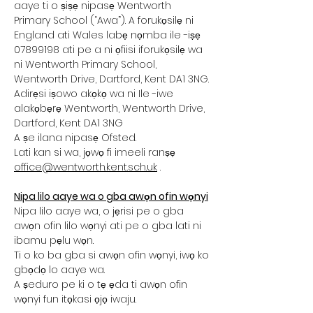
aaye ti o ṣiṣẹ nipasẹ Wentworth
Primary School (“Awa”). A forukọsilẹ ni
England ati Wales labẹ nọmba ile -iṣẹ
07899198 ati pe a ni ọfiisi iforukọsilẹ wa
ni Wentworth Primary School,
Wentworth Drive, Dartford, Kent DA1 3NG.
Adirẹsi iṣowo akọkọ wa ni Ile -iwe
alakọbẹrẹ Wentworth, Wentworth Drive,
Dartford, Kent DA1 3NG
A ṣe ilana nipasẹ Ofsted.
Lati kan si wa, jọwọ fi imeeli ranṣẹ
office@wentworth.kent.sch.uk
.
Nipa lilo aaye wa o gba awọn ofin wọnyi
Nipa lilo aaye wa, o jẹrisi pe o gba
awọn ofin lilo wọnyi ati pe o gba lati ni
ibamu pẹlu wọn.
Ti o ko ba gba si awọn ofin wọnyi, iwọ ko
gbọdọ lo aaye wa.
A ṣeduro pe ki o tẹ ẹda ti awọn ofin
wọnyi fun itọkasi ọjọ iwaju.