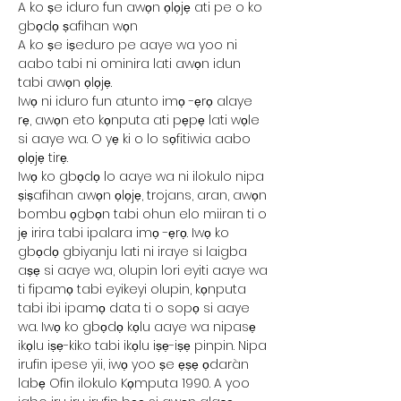
A ko ṣe iduro fun awọn ọlọjẹ ati pe o ko
gbọdọ ṣafihan wọn
A ko ṣe iṣeduro pe aaye wa yoo ni
aabo tabi ni ominira lati awọn idun
tabi awọn ọlọjẹ.
Iwọ ni iduro fun atunto imọ -ẹrọ alaye
rẹ, awọn eto kọnputa ati pẹpẹ lati wọle
si aaye wa. O yẹ ki o lo sọfitiwia aabo
ọlọjẹ tirẹ.
Iwọ ko gbọdọ lo aaye wa ni ilokulo nipa
ṣiṣafihan awọn ọlọjẹ, trojans, aran, awọn
bombu ọgbọn tabi ohun elo miiran ti o
jẹ irira tabi ipalara imọ -ẹrọ. Iwọ ko
gbọdọ gbiyanju lati ni iraye si laigba
aṣẹ si aaye wa, olupin lori eyiti aaye wa
ti fipamọ tabi eyikeyi olupin, kọnputa
tabi ibi ipamọ data ti o sopọ si aaye
wa. Iwọ ko gbọdọ kọlu aaye wa nipasẹ
ikọlu iṣẹ-kiko tabi ikọlu iṣẹ-iṣẹ pinpin. Nipa
irufin ipese yii, iwọ yoo ṣe ẹṣẹ ọdaràn
labẹ Ofin ilokulo Kọmputa 1990. A yoo