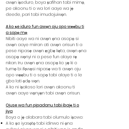
awọn iṣeduro, boya ṣafihan tabi mimọ,
pe akoonu ti o wa lori aaye wa jẹ
deede, pari tabi imudojuiwọn.
A ko ṣe iduro fun awọn oju opo wẹẹbu ti
a sopọ mọ
Nibiti aaye wa ni awọn ọna asopọ si
awọn aaye miiran ati awọn orisun ti a
pese nipasẹ awọn ẹgbẹ kẹta, awọn ọna
asopọ wọnyi ni a pese fun alaye rẹ
nikan. Iru awọn ọna asopọ ko yẹ ki o
tumọ bi ifọwọsi nipasẹ wa ti awọn oju
opo wẹẹbu ti o sopọ tabi alaye ti o le
gba lati ọdọ wọn.
A ko ni iṣakoso lori awọn akoonu ti
awọn aaye wọnyẹn tabi awọn orisun.
Ojuse wa fun pipadanu tabi ibajẹ ti o
jiya
Boya o jẹ alabara tabi olumulo iṣowo:
A ko ṣe iyasọtọ tabi idinwo ni ọna