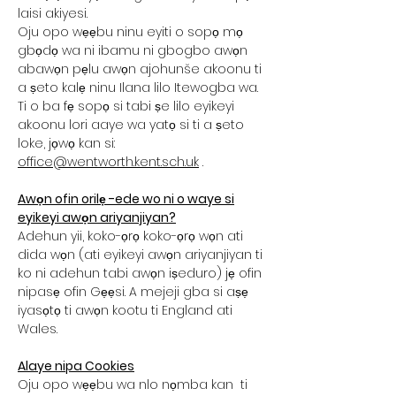
laisi akiyesi.
Oju opo wẹẹbu ninu eyiti o sopọ mọ
gbọdọ wa ni ibamu ni gbogbo awọn
abawọn pẹlu awọn ajohunše akoonu ti
a ṣeto kalẹ ninu Ilana lilo Itewogba wa.
Ti o ba fẹ sopọ si tabi ṣe lilo eyikeyi
akoonu lori aaye wa yatọ si ti a ṣeto
loke, jọwọ kan si:
office@wentworth.kent.sch.uk
.
Awọn ofin orilẹ -ede wo ni o waye si
eyikeyi awọn ariyanjiyan?
Adehun yii, koko-ọrọ koko-ọrọ wọn ati
dida wọn (ati eyikeyi awọn ariyanjiyan ti
ko ni adehun tabi awọn iṣeduro) jẹ ofin
nipasẹ ofin Gẹẹsi. A mejeji gba si aṣẹ
iyasọtọ ti awọn kootu ti England ati
Wales.
Alaye nipa Cookies
Oju opo wẹẹbu wa nlo nọmba kan ti