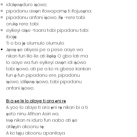
idalọwọduro iṣowo;
pipadanu awọn ifowopamọ ti ifojusọna;
pipadanu anfani iṣowo, ifẹ -rere tabi
orukọ rere; tabi
eyikeyi aiṣe -taara tabi pipadanu tabi
ibajẹ.
Ti o ba jẹ olumulo olumulo:
Jọwọ ṣe akiyesi pe a pese aaye wa
nikan fun lilo ile ati ikọkọ. O gba lati ma
lo aaye wa fun eyikeyi awọn idi iṣowo
tabi iṣowo, ati pe a ko ni gbese kankan
fun ọ fun pipadanu ere, pipadanu
iṣowo, idilọwọ iṣowo, tabi pipadanu
anfani iṣowo.
Bi a ṣe le lo alaye ti ara ẹni rẹ
A yoo lo alaye ti ara ẹni rẹ nikan bi a ti
ṣeto ninu Afihan Asiri wa.
Iwọ nikan ni iduro fun aabo ati ṣe
atilẹyin akoonu rẹ.
A ko tọju akoonu apanilaya.