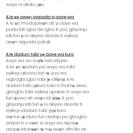
waye ni akoko yẹn.
A le ṣe awọn ayipada si aaye wa
A le ṣe imudojuiwọn ati yi aaye wa
pada lati igba de igba. A yoo gbiyanju
lati fun ọ ni akiyesi deede ti eyikeyi
awọn ayipada pataki.
A le daduro tabi yọ aaye wa kuro
Aaye wa wa ni ọfẹ laisi idiyele.
A ko ṣe iṣeduro pe aaye wa, tabi
eyikeyi akoonu lori rẹ, yoo wa
nigbagbogbo tabi jẹ idilọwọ. A le
daduro tabi yọkuro tabi ni ihamọ wiwa
gbogbo tabi eyikeyi apakan ti aaye wa
fun iṣowo ati awọn idi iṣiṣẹ. A yoo
gbiyanju lati fun ọ ni akiyesi deede ti
eyikeyi idaduro tabi yiyọ kuro.
Iwọ tun jẹ iduro fun aridaju pe gbogbo
eniyan ti o wọle si aaye wa nipasẹ
asopọ intanẹẹti rẹ mọ awọn ofin lilo ati