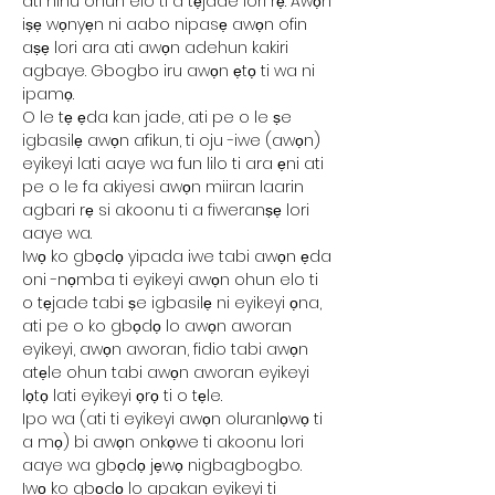
ati ninu ohun elo ti a tẹjade lori rẹ. Awọn
iṣẹ wọnyẹn ni aabo nipasẹ awọn ofin
aṣẹ lori ara ati awọn adehun kakiri
agbaye. Gbogbo iru awọn ẹtọ ti wa ni
ipamọ.
O le tẹ ẹda kan jade, ati pe o le ṣe
igbasilẹ awọn afikun, ti oju -iwe (awọn)
eyikeyi lati aaye wa fun lilo ti ara ẹni ati
pe o le fa akiyesi awọn miiran laarin
agbari rẹ si akoonu ti a fiweranṣẹ lori
aaye wa.
Iwọ ko gbọdọ yipada iwe tabi awọn ẹda
oni -nọmba ti eyikeyi awọn ohun elo ti
o tẹjade tabi ṣe igbasilẹ ni eyikeyi ọna,
ati pe o ko gbọdọ lo awọn aworan
eyikeyi, awọn aworan, fidio tabi awọn
atẹle ohun tabi awọn aworan eyikeyi
lọtọ lati eyikeyi ọrọ ti o tẹle.
Ipo wa (ati ti eyikeyi awọn oluranlọwọ ti
a mọ) bi awọn onkọwe ti akoonu lori
aaye wa gbọdọ jẹwọ nigbagbogbo.
Iwọ ko gbọdọ lo apakan eyikeyi ti