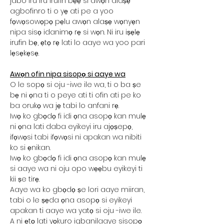
jabo iru iru irufin bẹẹ si awọn alaṣẹ
agbofinro ti o yẹ ati pe a yoo
fọwọsowọpọ pẹlu awọn alaṣẹ wọnyẹn
nipa sisọ idanimọ rẹ si wọn. Ni iru iṣẹlẹ
irufin bẹ, ẹtọ rẹ lati lo aaye wa yoo pari
lẹsẹkẹsẹ.
Awọn ofin nipa sisopọ si aaye wa
O le sopọ si oju -iwe ile wa, ti o ba ṣe
bẹ ni ọna ti o peye ati ti ofin ati pe ko
ba orukọ wa jẹ tabi lo anfani rẹ.
Iwọ ko gbọdọ fi idi ọna asopọ kan mulẹ
ni ọna lati daba eyikeyi iru ajọṣepọ,
ifọwọsi tabi ifọwọsi ni apakan wa nibiti
ko si ẹnikan.
Iwọ ko gbọdọ fi idi ọna asopọ kan mulẹ
si aaye wa ni oju opo wẹẹbu eyikeyi ti
kii ṣe tirẹ.
Aaye wa ko gbọdọ ṣe lori aaye miiran,
tabi o le ṣẹda ọna asopọ si eyikeyi
apakan ti aaye wa yatọ si oju -iwe ile.
A ni ẹtọ lati yọkuro igbanilaaye sisopọ