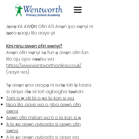
Jọwọ KA AWỌN Ofin ATI Awọn ipo wọnyi ni
iṣọra ṣaaju lilo aaye yii
Kini ninu awọn ofin wọnyi?
Awọn ofin wọnyi sọ fun ọ awọn ofin fun
lilo oju opo wẹẹbu wa
https://www.wentworthonline.co.uk/
(aaye wa).
Tẹ awọn ọna asopọ ni isalẹ lati lọ taara
si alaye diẹ sii lori agbegbe kọọkan:
Tani a jẹ ati bi o ṣe le kan si wa.
Nipa lilo aaye wa o gba awọn ofin
wọnyi.
Awọn ofin miiran wa ti o le kan si ọ.
A le ṣe awọn ayipada si awọn ofin
wọnyi.
A le ṣe awọn ayipada si aaye wa.